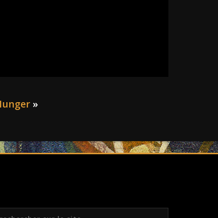
Hunger
»
echercher