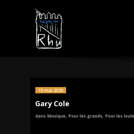
Aller
MAISON DU R
sautez la barrière
au
contenu
10 mai 2020
Gary Cole
dans
Musique
,
Pour les grands
,
Pour les loul