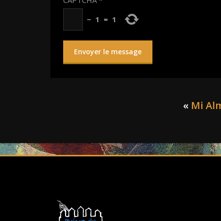
CAPTCHA
*
−
1
=
1
«
Mi Alm