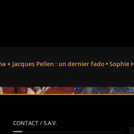
a + Jacques Pellen : un dernier fado
•
Sophie 
CONTACT / S.A.V.
R