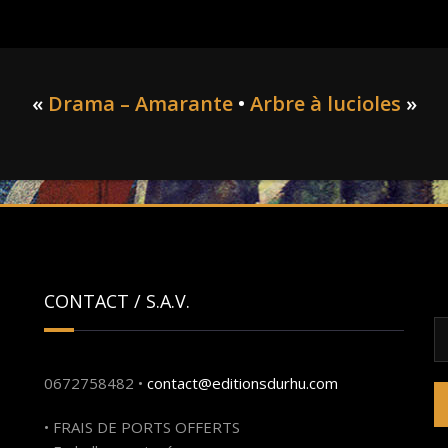
«
Drama – Amarante
•
Arbre à lucioles
»
CONTACT / S.A.V.
R
0672758482 •
contact@editionsdurhu.com
• FRAIS DE PORTS OFFERTS