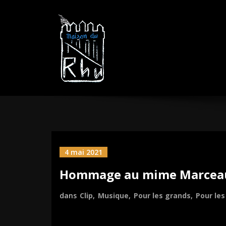
Aller
MAISON DU R
sautez la barrière
au
contenu
4 mai 2021
Hommage au mime Marcea
dans
Clip
,
Musique
,
Pour les grands
,
Pour les