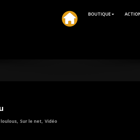
HU
BOUTIQUE
ACTIO
u
 loulous
,
Sur le net
,
Vidéo