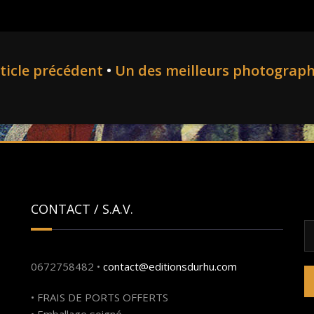
ticle précédent
•
Un des meilleurs photograp
CONTACT / S.A.V.
R
0672758482 •
contact@editionsdurhu.com
• FRAIS DE PORTS OFFERTS