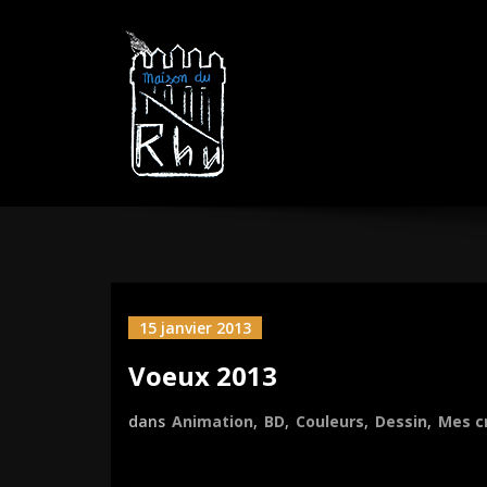
Aller
MAISON DU R
sautez la barrière
au
contenu
15 janvier 2013
Voeux 2013
dans
Animation
,
BD
,
Couleurs
,
Dessin
,
Mes c