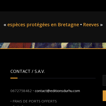
«
espèces protégées en Bretagne
•
Reeves
»
CONTACT / S.A.V.
R
0672758482 •
contact@editionsdurhu.com
• FRAIS DE PORTS OFFERTS