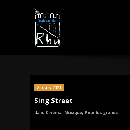
Aller
MAISON DU R
sautez la barrière
au
contenu
8 mars 2021
Sing Street
dans
Cinéma
,
Musique
,
Pour les grands