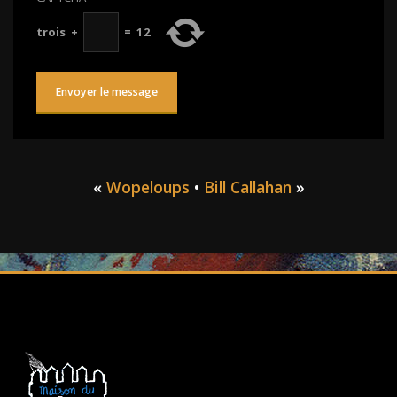
trois
+
=
12
«
Wopeloups
•
Bill Callahan
»