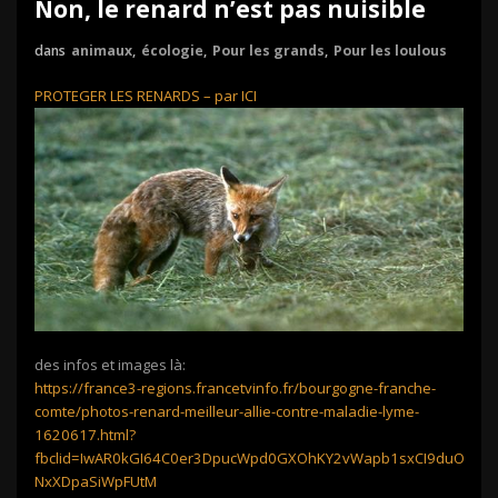
Non, le renard n’est pas nuisible
dans
animaux
,
écologie
,
Pour les grands
,
Pour les loulous
PROTEGER LES RENARDS – par ICI
des infos et images là:
https://france3-regions.francetvinfo.fr/bourgogne-franche-
comte/photos-renard-meilleur-allie-contre-maladie-lyme-
1620617.html?
fbclid=IwAR0kGI64C0er3DpucWpd0GXOhKY2vWapb1sxCI9duOPP-
NxXDpaSiWpFUtM