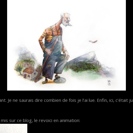
nt. Je ne saurais dire combien de fois je l’ai lue. Enfin, ici, c’étai
mis sur ce blog, le revoici en animation: