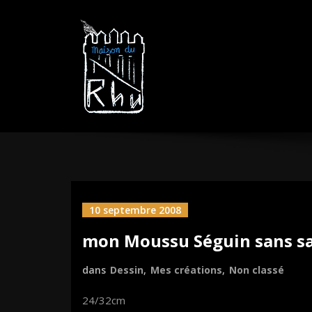
Aller
MAISON DU R
sautez la barrière
au
contenu
10 septembre 2008
mon Moussu Séguin sans sa
dans
Dessin
,
Mes créations
,
Non classé
24/32cm