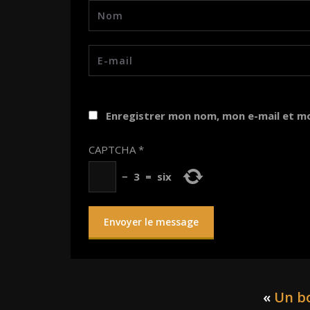
Enregistrer mon nom, mon e-mail et m
CAPTCHA
*
−
3
=
six
«
Un b