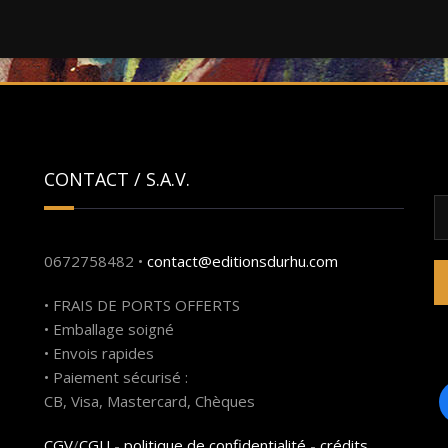
CONTACT / S.A.V.
R
0672758482 •
contact@editionsdurhu.com
• FRAIS DE PORTS OFFERTS
• Emballage soigné
• Envois rapides
• Paiement sécurisé :
CB, Visa, Mastercard, Chèques
CGV
/
CGU
-
politique de confidentialité
-
crédits