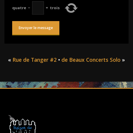
quatre
−
=
trois
«
Rue de Tanger #2
•
de Beaux Concerts Solo
»