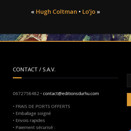
«
Hugh Coltman
•
Lo’jo
»
CONTACT / S.A.V.
R
0672758482 •
contact@editionsdurhu.com
• FRAIS DE PORTS OFFERTS
• Emballage soigné
• Envois rapides
• Paiement sécurisé :