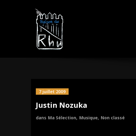
Aller
MAISON DU R
sautez la barrière
au
contenu
7 juillet 2009
Justin Nozuka
dans
Ma Sélection
,
Musique
,
Non classé