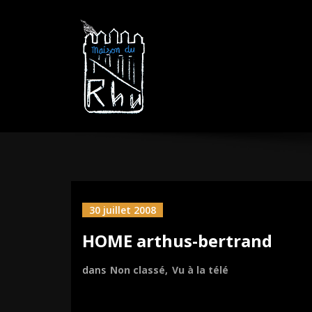
Aller
MAISON DU R
sautez la barrière
au
contenu
30 juillet 2008
HOME arthus-bertrand
dans
Non classé
,
Vu à la télé