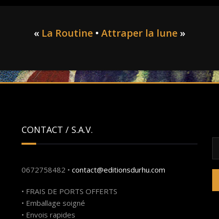
«
La Routine
•
Attraper la lune
»
CONTACT / S.A.V.
R
0672758482 •
contact@editionsdurhu.com
• FRAIS DE PORTS OFFERTS
• Emballage soigné
• Envois rapides