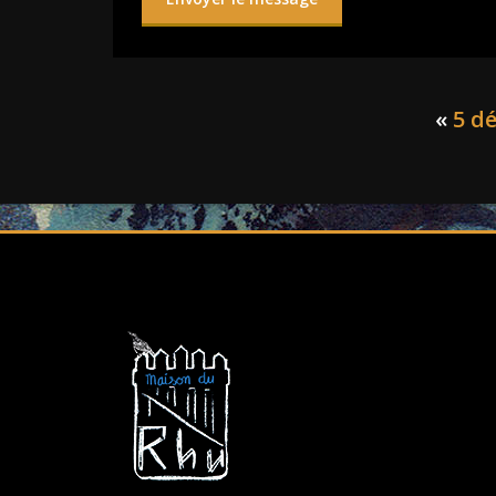
«
5 d