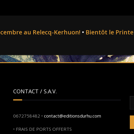
écembre au Relecq-Kerhuon!
•
Bientôt le Print
CONTACT / S.A.V.
R
0672758482 •
contact@editionsdurhu.com
• FRAIS DE PORTS OFFERTS