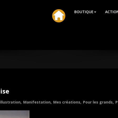
HU
BOUTIQUE
ACTIO
ise
illustration
,
Manifestation
,
Mes créations
,
Pour les grands
,
P