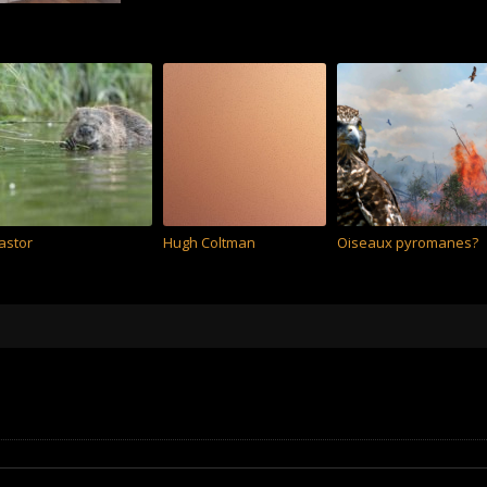
astor
Hugh Coltman
Oiseaux pyromanes?