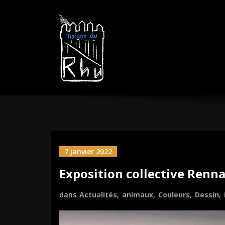
Aller
MAISON DU R
sautez la barrière
au
contenu
7 janvier 2022
Exposition collective Renna
dans
Actualités
,
animaux
,
Couleurs
,
Dessin
,