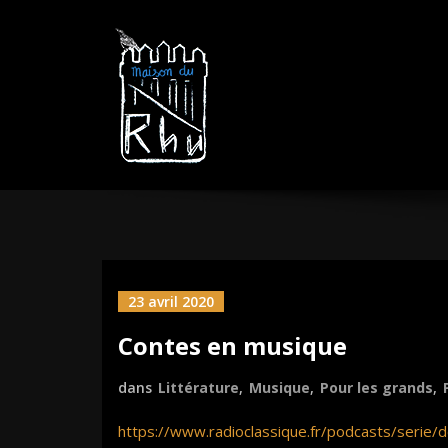
Aller
MAISON DU R
sautez la barrière
au
contenu
23 avril 2020
Contes en musique
dans
Littérature
,
Musique
,
Pour les grands
,
https://www.radioclassique.fr/podcasts/serie/