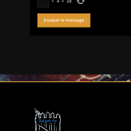
×
4
=
28