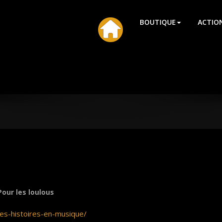
HU
BOUTIQUE
ACTIO
Pour les loulous
des-histoires-en-musique/