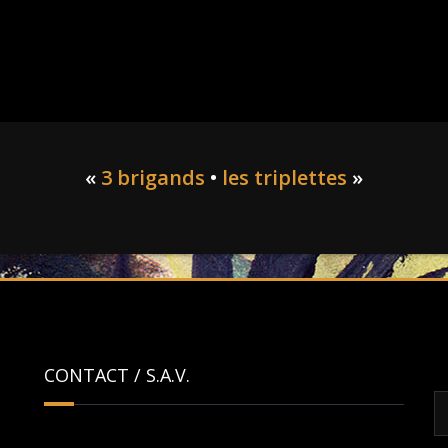
«
3 brigands
•
les triplettes
»
CONTACT / S.A.V.
R