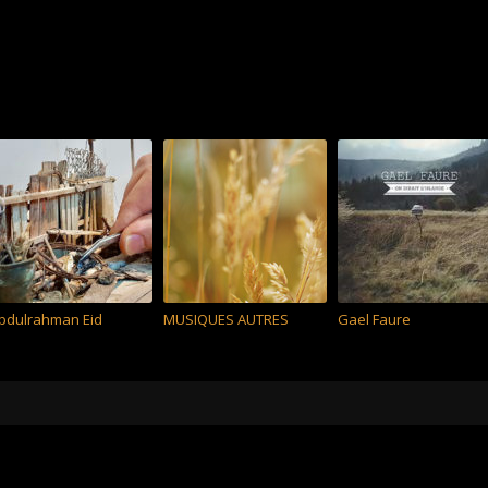
bdulrahman Eid
MUSIQUES AUTRES
Gael Faure