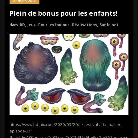
22 mars 2020
Plein de bonus pour les enfants!
dans
BD
,
jeux
,
Pour les loulous
,
Réalisations
,
Sur le net
https://www.bd-aix.com/2020/03/20/le-festival-a-la-maison-
episode-3/?
fbclid=IwAR0pnLqanXoP3xamCoY2hSMx6bgPrs2ryZA1eeygvgplpmT