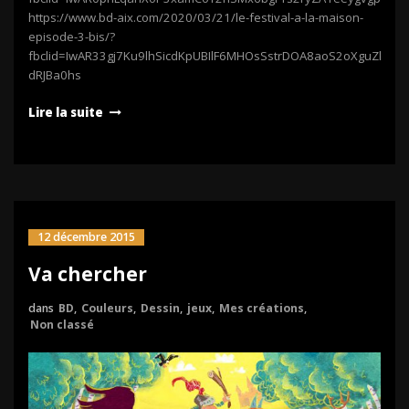
https://www.bd-aix.com/2020/03/21/le-festival-a-la-maison-
episode-3-bis/?
fbclid=IwAR33gj7Ku9lhSicdKpUBIlF6MHOsSstrDOA8aoS2oXguZkcsE_
dRJBa0hs
Lire la suite
12 décembre 2015
Va chercher
dans
BD
,
Couleurs
,
Dessin
,
jeux
,
Mes créations
,
Non classé