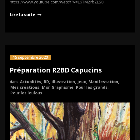
https://www.youtube.com/watch?v=L6TMZrbZLS8
Lire la suite
15 septembre 2020
Préparation R2BD Capucins
dans
Actualités
,
BD
,
illustration
,
jeux
,
Manifestation
,
Mes créations
,
Mon Graphisme
,
Pour les grands
,
Pour les loulous