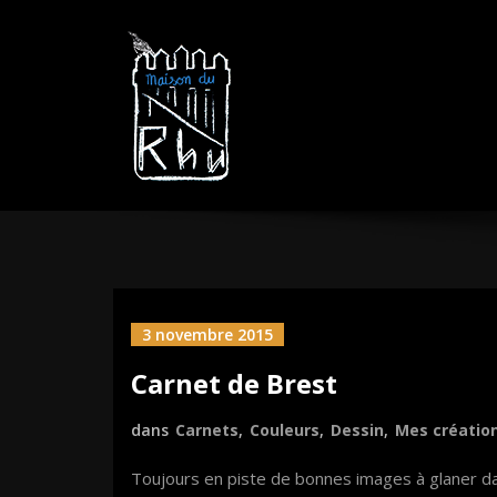
Aller
MAISON DU R
sautez la barrière
au
contenu
3 novembre 2015
Carnet de Brest
dans
Carnets
,
Couleurs
,
Dessin
,
Mes créatio
Toujours en piste de bonnes images à glaner da