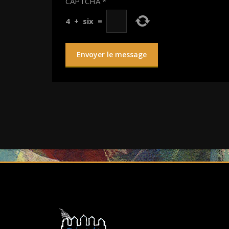
CAPTCHA
*
4
+
six
=