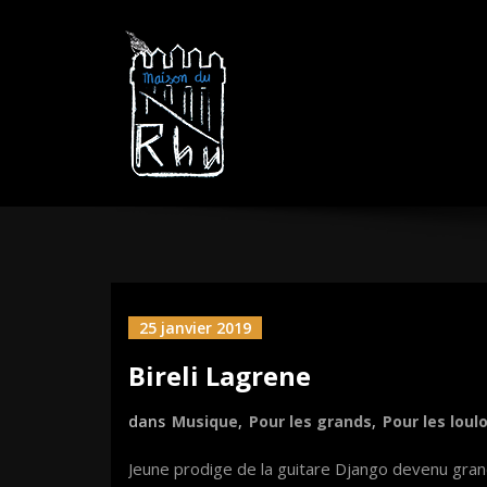
Aller
MAISON DU R
sautez la barrière
au
contenu
25 janvier 2019
Bireli Lagrene
dans
Musique
,
Pour les grands
,
Pour les loul
Jeune prodige de la guitare Django devenu gran