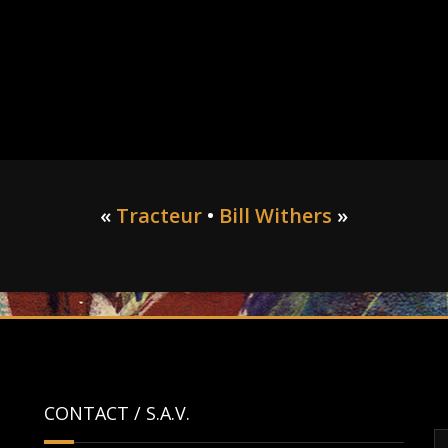
«
Tracteur
•
Bill Withers
»
CONTACT / S.A.V.
R