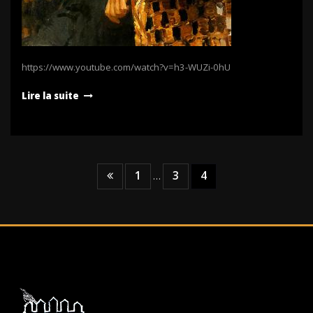
https://www.youtube.com/watch?v=h3-WUZi-0hU
Lire la suite
Pagination
1
3
4
…
des
publications