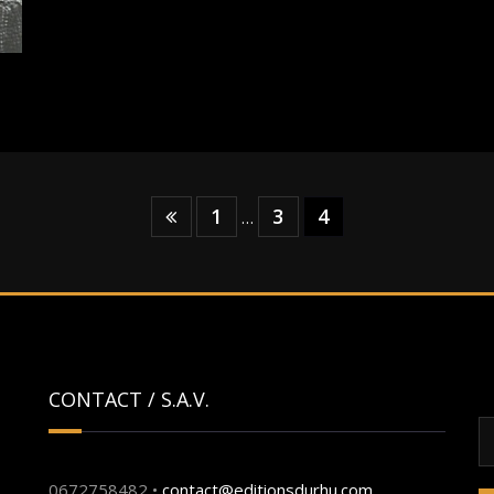
1
3
4
…
CONTACT / S.A.V.
R
0672758482 •
contact@editionsdurhu.com