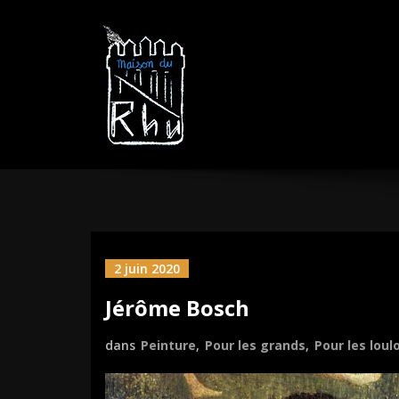
Aller
MAISON DU R
sautez la barrière
au
contenu
2 juin 2020
Jérôme Bosch
dans
Peinture
,
Pour les grands
,
Pour les loul