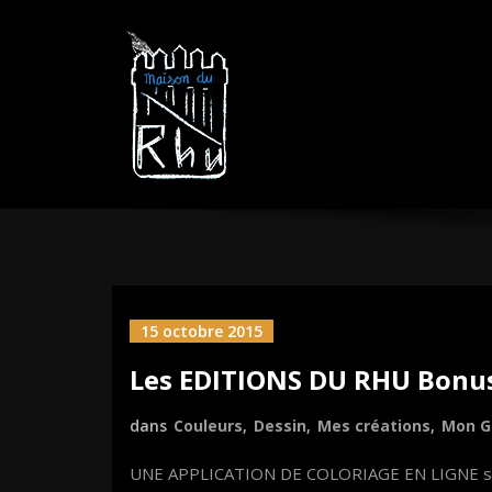
Aller
MAISON DU R
sautez la barrière
au
contenu
15 octobre 2015
Les EDITIONS DU RHU Bonus 
dans
Couleurs
,
Dessin
,
Mes créations
,
Mon G
UNE APPLICATION DE COLORIAGE EN LIGNE sur 