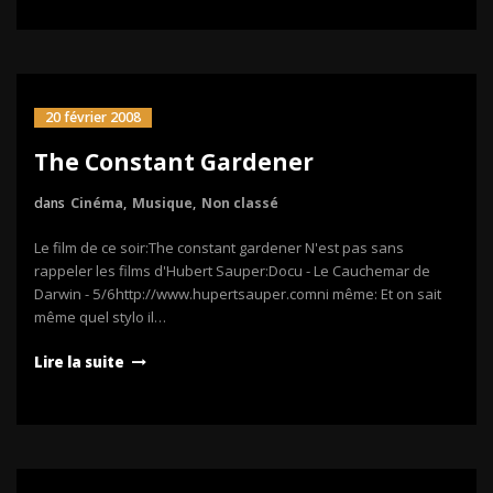
20 février 2008
The Constant Gardener
dans
Cinéma
,
Musique
,
Non classé
Le film de ce soir:The constant gardener N'est pas sans
rappeler les films d'Hubert Sauper:Docu - Le Cauchemar de
Darwin - 5/6http://www.hupertsauper.comni même: Et on sait
même quel stylo il…
Lire la suite