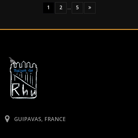
Pagination
1
2
5
…
des
publications
GUIPAVAS, FRANCE